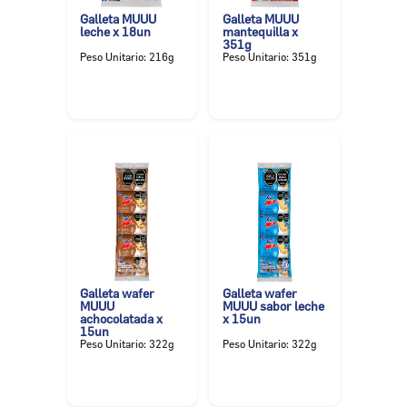
Galleta MUUU
Galleta MUUU
leche x 18un
mantequilla x
351g
Peso Unitario: 216g
Peso Unitario: 351g
Galleta wafer
Galleta wafer
MUUU
MUUU sabor leche
achocolatada x
x 15un
15un
Peso Unitario: 322g
Peso Unitario: 322g