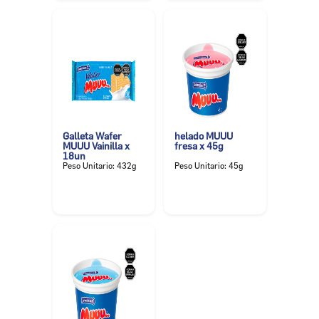
Galleta Wafer
helado MUUU
MUUU Vainilla x
fresa x 45g
18un
Peso Unitario: 432g
Peso Unitario: 45g