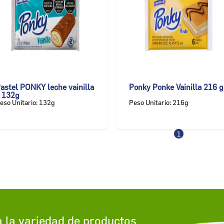
astel PONKY leche vainilla
Ponky Ponke Vainilla 216 g
 132g
eso Unitario: 132g
Peso Unitario: 216g
1
 la variedad de productos