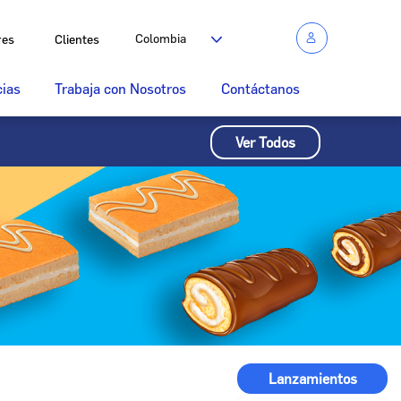
Colombia
res
Clientes
cias
Trabaja con Nosotros
Contáctanos
Ver Todos
Lanzamientos