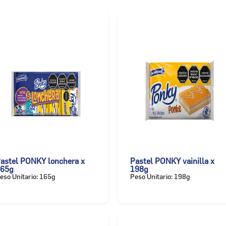
astel PONKY lonchera x
Pastel PONKY vainilla x
65g
198g
eso Unitario: 165g
Peso Unitario: 198g