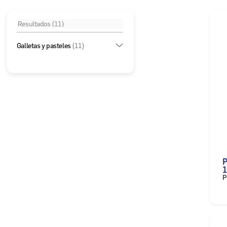
Galletas y pasteles
(11)
P
1
P