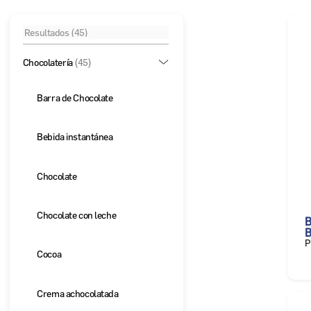
Chocolatería
(45)
Barra de Chocolate
Bebida instantánea
Chocolate
Chocolate con leche
B
B
P
Cocoa
Crema achocolatada