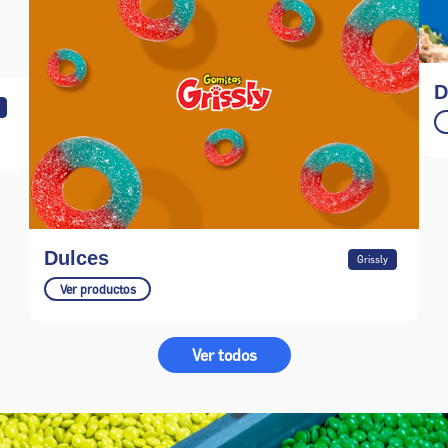
D
Dulces
Grissly
Ver productos
Ver todos