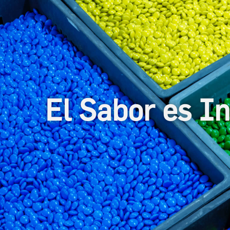
 es Infinito
.