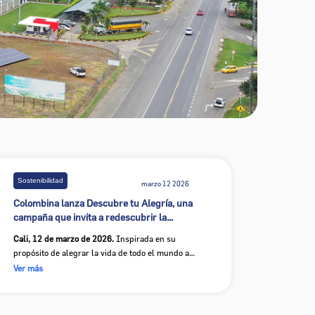
Sostenibilidad
marzo 12 2026
Colombina lanza Descubre tu Alegría, una
campaña que invita a redescubrir la
alegría que llevamos dentro
Cali, 12 de marzo de 2026.
Inspirada en su
propósito de alegrar la vida de todo el mundo a
través del sabor, Colombina presenta Descubre
Ver más
tu Alegría, una campaña que invita a las
personas a mirar hacia adentro y redescubrir
esos momentos simples y auténticos donde la