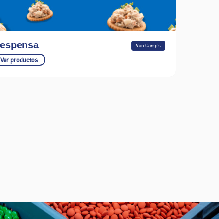
espensa
Van Camp’s
Ver productos