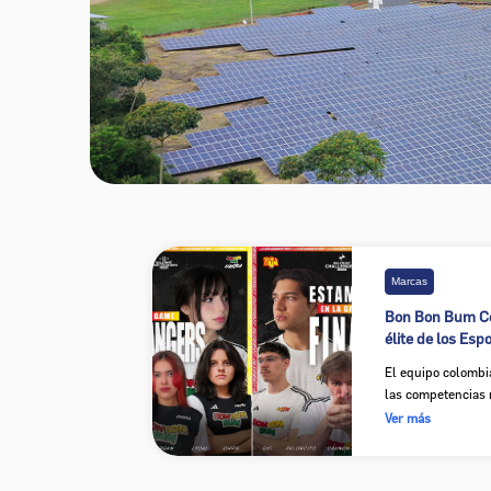
Marcas
Bon Bon Bum Con
élite de los Esports: Do
regional y éxito
El equipo colombi
las competencias 
Challengers y sel
Ver más
figuras para la l