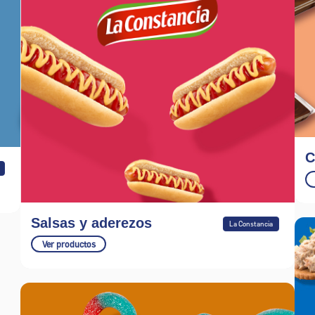
C
Salsas y aderezos
La Constancia
Ver productos