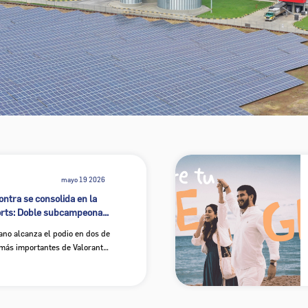
mayo 19 2026
tra se consolida en la
ble subcampeonato
 total en su Draft Femenino
ano alcanza el podio en dos de
más importantes de Valorant
ecciona a sus nuevas seis
iga femenina Game Changers.