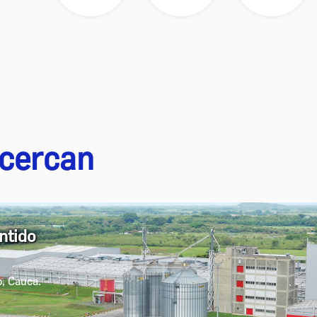
acercan
ntido
o, Cauca.